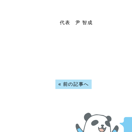
代表 尹 智成
«
前の記事へ